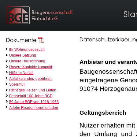
Ihr Wohnungsgesuch
Unsere Satzung
Anbieter und verant
Unsere Hausordnung
Unsere Kontakte kompakt
Baugenossenschaft 
Hilfe im Notfall
eingetragene Geno
Abfallkalender/-gebühren
Sperrmüll
91074 Herzogenau
Richtiges Heizen und Lüften
Festschrift 100 Jahre BGE
50 Jahre BGE von 1918-1968
Adobe Reader herunterladen
Geltungsbereich
Nutzer erhalten mit
den Umfang und Z