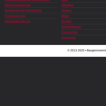
Herzogenaurach.de
Aktuelles
Nordbayerische Nachrichten
Service
Fränkischer Tag
Bilder
www.Wetterochs.de
Kontakt
Barrierefreiheit
Datenschutz
Impressum
© 2013-2025 • Baugenossenscha