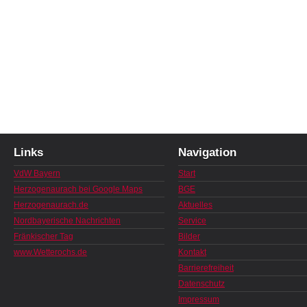
Links
Navigation
VdW Bayern
Start
Herzogenaurach bei Google Maps
BGE
Herzogenaurach.de
Aktuelles
Nordbayerische Nachrichten
Service
Fränkischer Tag
Bilder
www.Wetterochs.de
Kontakt
Barrierefreiheit
Datenschutz
Impressum