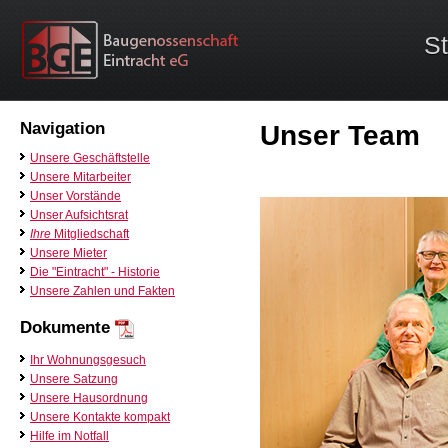
St
Navigation
Unser Team
Unsere Geschäftstelle
Unsere Mitarbeiter
Unser Vorstände
Unser Aufsichtsrat
Ihre
Mitgliedschaft
Unsere Mieter
Die "Eintracht" - Historie
Unsere Zahlen und Fakten
Dokumente
Ihr Wohnungsgesuch
Unsere Satzung
Unsere Hausordnung
Unsere Kontakte kompakt
Hilfe im Notfall